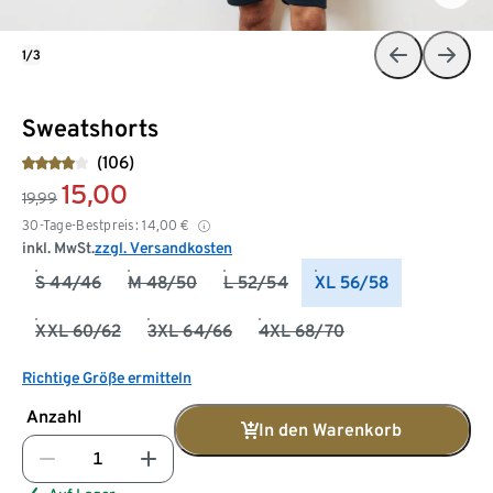
1/3
Sweatshorts
(106)
15,00
19,99
30-Tage-Bestpreis:
14,00
€
inkl. MwSt.
zzgl. Versandkosten
S 44/46
M 48/50
L 52/54
XL 56/58
XXL 60/62
3XL 64/66
4XL 68/70
Richtige Größe ermitteln
Anzahl
In den Warenkorb