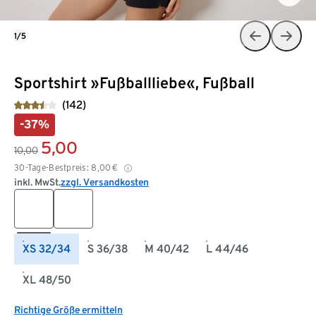
1/5
Sportshirt »Fußballliebe«, Fußball
(142)
-37%
5,00
10,00
30-Tage-Bestpreis:
8,00
€
inkl. MwSt.
zzgl. Versandkosten
XS 32/34
S 36/38
M 40/42
L 44/46
XL 48/50
Richtige Größe ermitteln