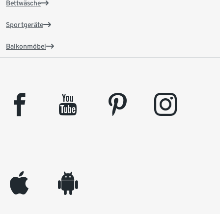
Bettwäsche
Sportgeräte
Balkonmöbel
facebook
youtube
pinterest
instagram
appleinc
android