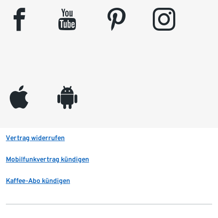
facebook
youtube
pinterest
instagram
appleinc
android
Vertrag widerrufen
Mobilfunkvertrag kündigen
Kaffee-Abo kündigen