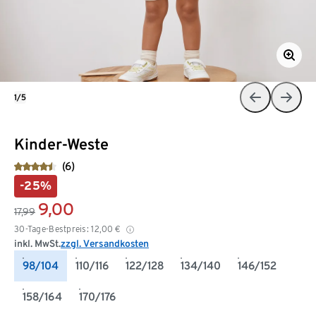
1/5
Kinder-Weste
(6)
-25%
9,00
17,99
30-Tage-Bestpreis:
12,00
€
inkl. MwSt.
zzgl. Versandkosten
98/104
110/116
122/128
134/140
146/152
158/164
170/176