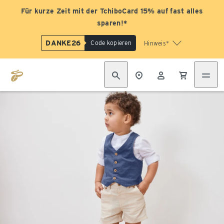
Für kurze Zeit mit der TchiboCard 15% auf fast alles
sparen!*
DANKE26
Code kopieren
Hinweis*