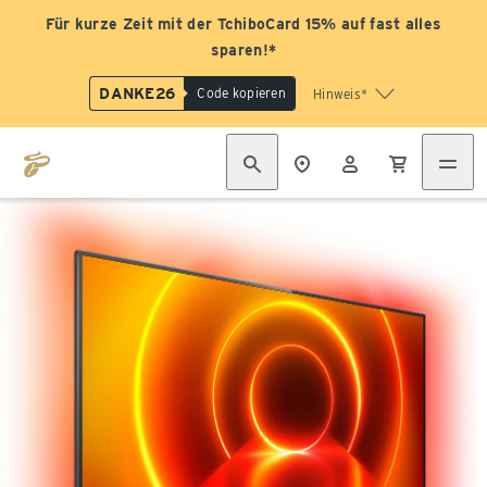
Für kurze Zeit mit der TchiboCard 15% auf fast alles
sparen!*
DANKE26
Code kopieren
Hinweis*