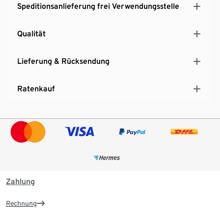
Speditionsanlieferung frei Verwendungsstelle
Digital Audio Out, Kopfhöreranschluss
Fernseher für die ganze Bandbreite des Home-
Qualität
Entertainments
Lieferung & Rücksendung
Ratenkauf
Zahlung
Rechnung