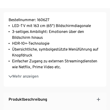
Bestellnummer: 160627
LED-TV mit 163 cm (65") Bildschirmdiagonale
3-seitiges Ambilight: Emotionen über den
Bildschirm hinaus
HDR-10+-Technologie
Übersichtliche, symbolgestützte Menüführung auf
Knopfdruck
Einfacher Zugang zu externen Streamingdiensten
wie Netflix, Prime Video etc.
Mit integriertem Google Assistant – unterstützt
Mehr anzeigen
Alexa
Triple-Tuner: DVB-C, DVB-S2, DVB-T2 HD
Dolby Vision und Dolby Atmos – Bild und Ton in
Kinoqualität
Produktbeschreibung
Kristallklarer Klang aus Full-Range-Lautsprechern
WLAN, 3x HDMI, 2x USB, CI+-Modul-Schacht,