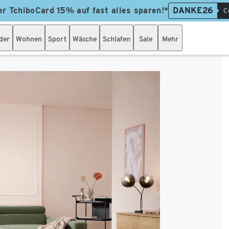
er TchiboCard 15% auf fast alles sparen!*
DANKE26
C
der
Wohnen
Sport
Wäsche
Schlafen
Sale
Mehr