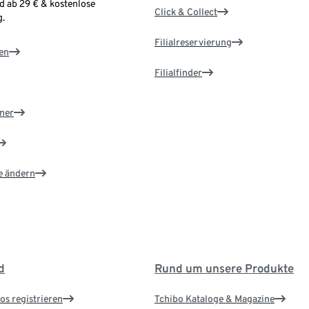
d ab 29 € & kostenlose
Click & Collect
.
Filialreservierung
en
Filialfinder
ner
e ändern
d
Rund um unsere Produkte
os registrieren
Tchibo Kataloge & Magazine