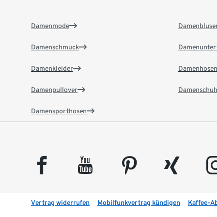
Damenmode
Damenbluse
Damenschmuck
Damenunter
Damenkleider
Damenhose
Damenpullover
Damenschuh
Damensporthosen
facebook
youtube
pinterest
xing
insta
Vertrag widerrufen
Mobilfunkvertrag kündigen
Kaffee-A