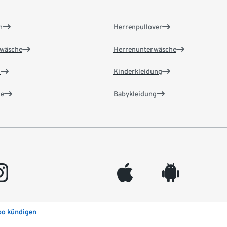
n
Herrenpullover
wäsche
Herrenunterwäsche
n
Kinderkleidung
e
Babykleidung
gram
appleinc
android
bo kündigen