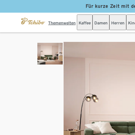
Für kurze Zeit mit d
Themenwelten
Kaffee
Damen
Herren
Kin