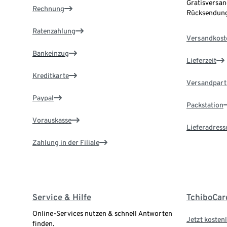
Gratisversan
Rechnung
Rücksendung
Ratenzahlung
Versandkost
Bankeinzug
Lieferzeit
Kreditkarte
Versandpart
Paypal
Packstation
Vorauskasse
Lieferadress
Zahlung in der Filiale
Service & Hilfe
TchiboCar
Online-Services nutzen & schnell Antworten
Jetzt kostenl
finden.