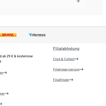
Filialabholung
d ab 29 € & kostenlose
Click & Collect
.
Filialreservierung
en
Filialfinder
ner