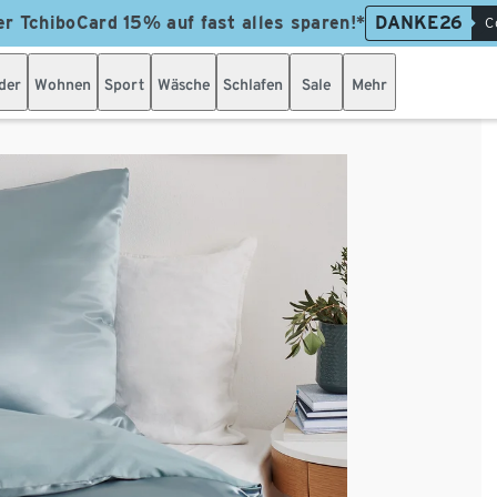
er TchiboCard 15% auf fast alles sparen!*
DANKE26
C
der
Wohnen
Sport
Wäsche
Schlafen
Sale
Mehr