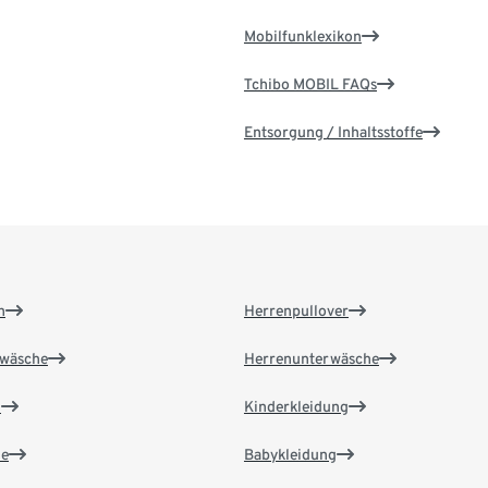
Mobilfunklexikon
Tchibo MOBIL FAQs
Entsorgung / Inhaltsstoffe
n
Herrenpullover
wäsche
Herrenunterwäsche
n
Kinderkleidung
e
Babykleidung