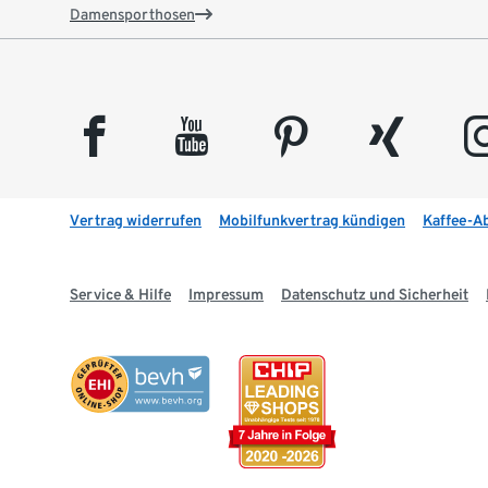
Damensporthosen
facebook
youtube
pinterest
xing
insta
Vertrag widerrufen
Mobilfunkvertrag kündigen
Kaffee-A
Service & Hilfe
Impressum
Datenschutz und Sicherheit