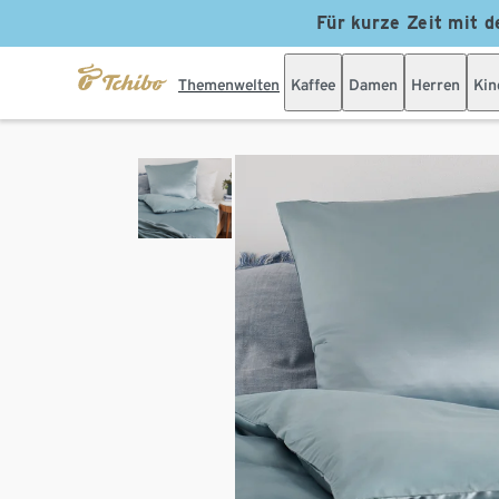
Für kurze Zeit mit d
Themenwelten
Kaffee
Damen
Herren
Kin