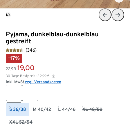
1/4
Pyjama, dunkelblau-dunkelblau
gestreift
(346)
-17%
19,00
22,99
30-Tage-Bestpreis:
22,99
€
inkl. MwSt.
zzgl. Versandkosten
S 36/38
M 40/42
L 44/46
XL 48/50
XXL 52/54