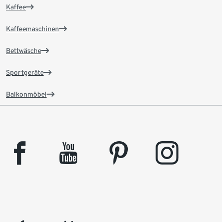
Kaffee
Kaffeemaschinen
Bettwäsche
Sportgeräte
Balkonmöbel
facebook
youtube
pinterest
instagram