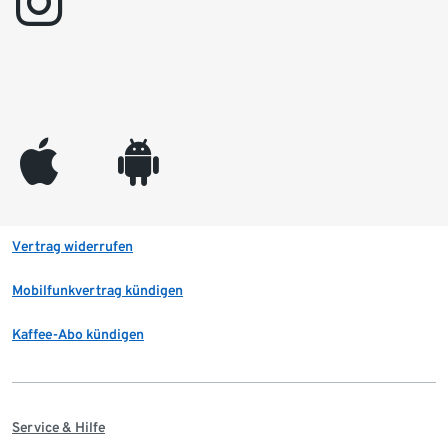
instagram
appleinc
android
Vertrag widerrufen
Mobilfunkvertrag kündigen
Kaffee-Abo kündigen
Service & Hilfe