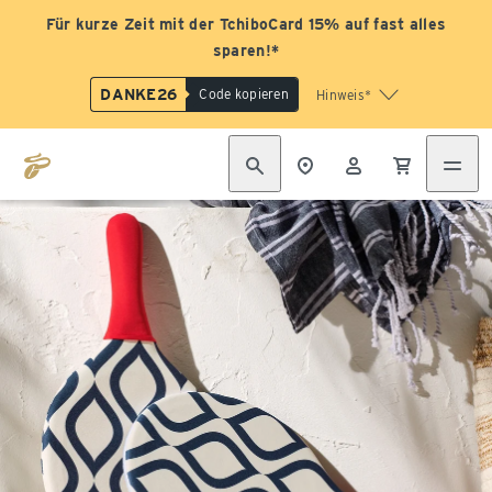
Für kurze Zeit mit der TchiboCard 15% auf fast alles
sparen!*
DANKE26
Code kopieren
Hinweis*