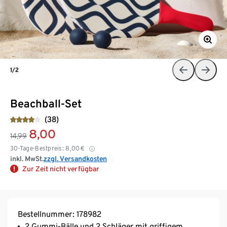
1/2
Beachball-Set
(38)
8,00
14,99
30-Tage-Bestpreis:
8,00
€
inkl. MwSt.
zzgl. Versandkosten
Zur Zeit nicht verfügbar
Bestellnummer: 178982
2 Gummi-Bälle und 2 Schläger mit griffigem