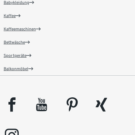
Babykleidung
Kaffee
Kaffeemaschinen
Bettwäsche
Sportgeräte
Balkonmöbel
facebook
youtube
pinterest
xing