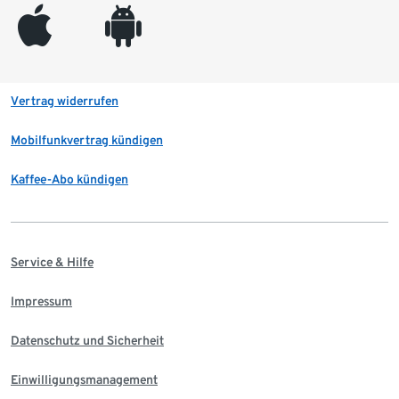
appleinc
android
Vertrag widerrufen
Mobilfunkvertrag kündigen
Kaffee-Abo kündigen
Service & Hilfe
Impressum
Datenschutz und Sicherheit
Einwilligungsmanagement