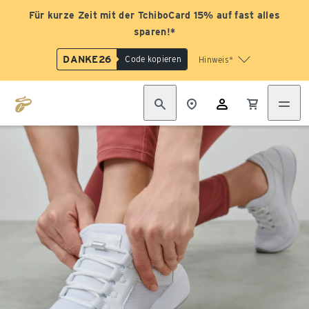
Für kurze Zeit mit der TchiboCard 15% auf fast alles
sparen!*
DANKE26
Code kopieren
Hinweis*