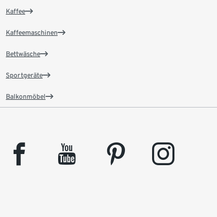
Kaffee
Kaffeemaschinen
Bettwäsche
Sportgeräte
Balkonmöbel
facebook
youtube
pinterest
instagram