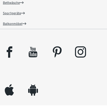
Bettwäsche
Sportgeräte
Balkonmöbel
facebook
youtube
pinterest
instagram
appleinc
android