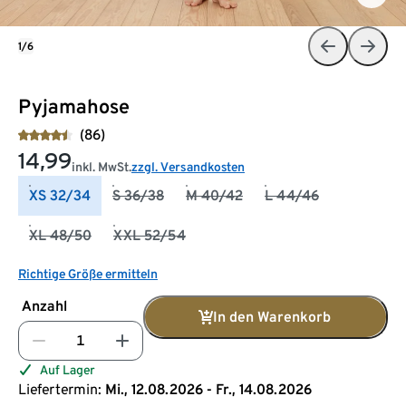
1/6
Pyjamahose
(86)
14,99
inkl. MwSt.
zzgl. Versandkosten
XS 32/34
S 36/38
M 40/42
L 44/46
XL 48/50
XXL 52/54
Richtige Größe ermitteln
Anzahl
In den Warenkorb
Auf Lager
Liefertermin:
Mi., 12.08.2026 - Fr., 14.08.2026