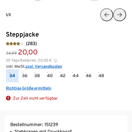
1/2
Steppjacke
(283)
20,00
34,99
30-Tage-Bestpreis:
20,00
€
inkl. MwSt.
zzgl. Versandkosten
34
36
38
40
42
44
46
48
Richtige Größe ermitteln
Zur Zeit nicht verfügbar
Bestellnummer: 151239
Stehkragen mit Druckknopf