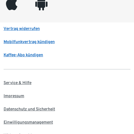
appleinc
android
Vertrag widerrufen
Mobilfunkvertrag kündigen
Kaffee-Abo kündigen
Service & Hilfe
Impressum
Datenschutz und Sicherheit
Einwilligungsmanagement