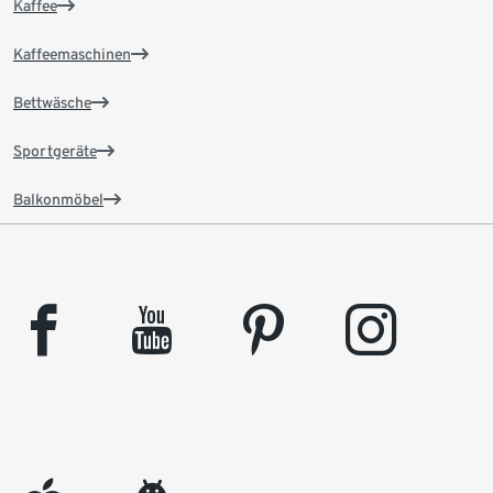
Kaffee
Kaffeemaschinen
Bettwäsche
Sportgeräte
Balkonmöbel
facebook
youtube
pinterest
instagram