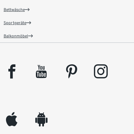
Bettwäsche
Sportgeräte
Balkonmöbel
facebook
youtube
pinterest
instagram
appleinc
android