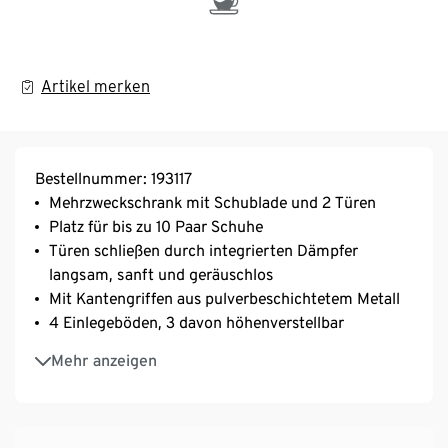
Artikel merken
Bestellnummer: 193117
Mehrzweckschrank mit Schublade und 2 Türen
Platz für bis zu 10 Paar Schuhe
Türen schließen durch integrierten Dämpfer
langsam, sanft und geräuschlos
Mit Kantengriffen aus pulverbeschichtetem Metall
4 Einlegeböden, 3 davon höhenverstellbar
Geringe Tiefe – ideal für schmale Flure
Mehr anzeigen
Stehende und hängende Montage möglich
Widerstandsfähige Melaminharzbeschichtung
Stoßfeste ABS-Kanten
Ohne Styropor verpackt