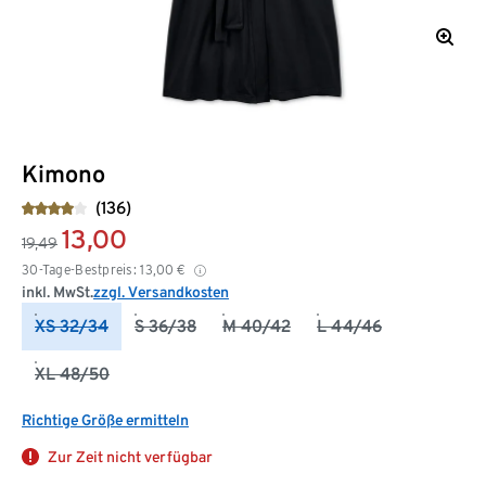
Kimono
(136)
13,00
19,49
30-Tage-Bestpreis:
13,00
€
inkl. MwSt.
zzgl. Versandkosten
XS 32/34
S 36/38
M 40/42
L 44/46
XL 48/50
Richtige Größe ermitteln
Zur Zeit nicht verfügbar