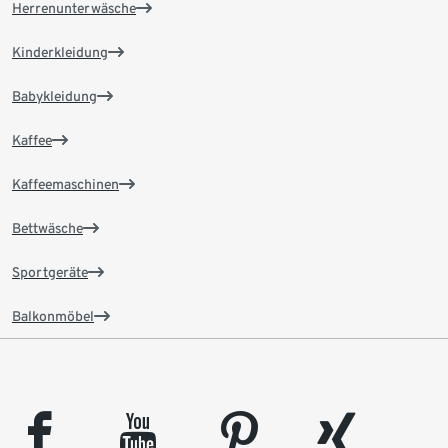
Herrenunterwäsche
Kinderkleidung
Babykleidung
Kaffee
Kaffeemaschinen
Bettwäsche
Sportgeräte
Balkonmöbel
facebook
youtube
pinterest
xing