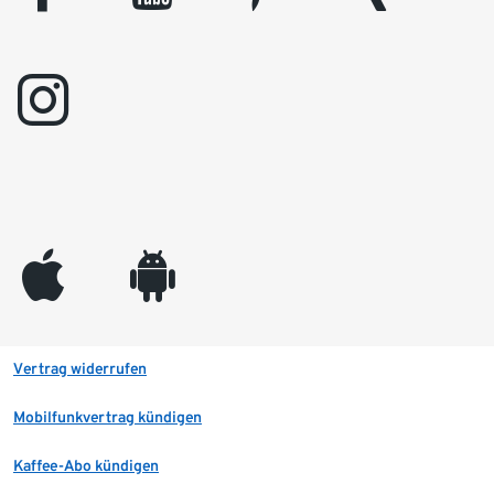
instagram
appleinc
android
Vertrag widerrufen
Mobilfunkvertrag kündigen
Kaffee-Abo kündigen