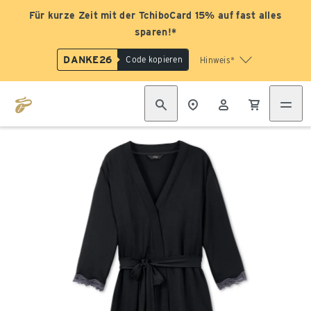
Für kurze Zeit mit der TchiboCard 15% auf fast alles
sparen!*
DANKE26
Code kopieren
Hinweis*