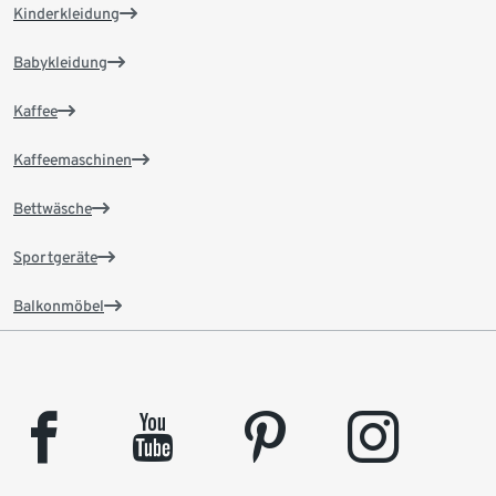
Kinderkleidung
Babykleidung
Kaffee
Kaffeemaschinen
Bettwäsche
Sportgeräte
Balkonmöbel
facebook
youtube
pinterest
instagram