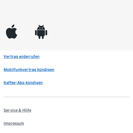
appleinc
android
Vertrag widerrufen
Mobilfunkvertrag kündigen
Kaffee-Abo kündigen
Service & Hilfe
Impressum