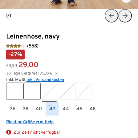
1/7
Leinenhose, navy
(558)
-27%
29,00
39,99
30-Tage-Bestpreis:
39,99
€
inkl. MwSt.
inkl. Versandkosten
36
38
40
42
44
46
48
Richtige Größe ermitteln
Zur Zeit nicht verfügbar