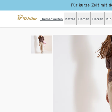
Für kurze Zeit mit d
Themenwelten
Kaffee
Damen
Herren
Kin