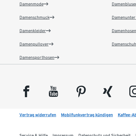
Damenmode
Damenbluse
Damenschmuck
Damenunter
Damenkleider
Damenhose
Damenpullover
Damenschuh
Damensporthosen
facebook
youtube
pinterest
xing
insta
Vertrag widerrufen
Mobilfunkvertrag kündigen
Kaffee-A
Service & Hilfe
Impressum
Datenschutz und Sicherheit