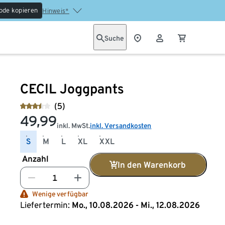
ode kopieren
Hinweis*
Suche
CECIL Joggpants
(5)
49,99
inkl. MwSt.
inkl. Versandkosten
S
M
L
XL
XXL
Anzahl
In den Warenkorb
Wenige verfügbar
Liefertermin:
Mo., 10.08.2026 - Mi., 12.08.2026