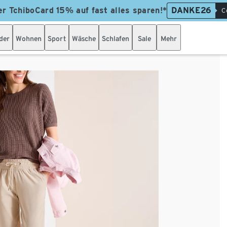
er TchiboCard 15% auf fast alles sparen!*
DANKE26
C
der
Wohnen
Sport
Wäsche
Schlafen
Sale
Mehr