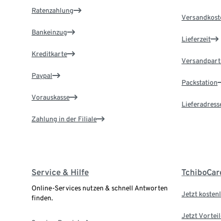
Ratenzahlung
Versandkost
Bankeinzug
Lieferzeit
Kreditkarte
Versandpart
Paypal
Packstation
Vorauskasse
Lieferadress
Zahlung in der Filiale
Service & Hilfe
TchiboCar
Online-Services nutzen & schnell Antworten
Jetzt kostenl
finden.
Jetzt Vortei