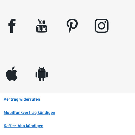
facebook
youtube
pinterest
instagram
appleinc
android
Vertrag widerrufen
Mobilfunkvertrag kündigen
Kaffee-Abo kündigen