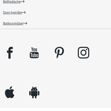
Bettwäsche
Sportgeräte
Balkonmöbel
facebook
youtube
pinterest
instagram
appleinc
android