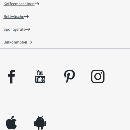
Kaffeemaschinen
Bettwäsche
Sportgeräte
Balkonmöbel
facebook
youtube
pinterest
instagram
appleinc
android