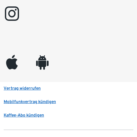
instagram
appleinc
android
Vertrag widerrufen
Mobilfunkvertrag kündigen
Kaffee-Abo kündigen