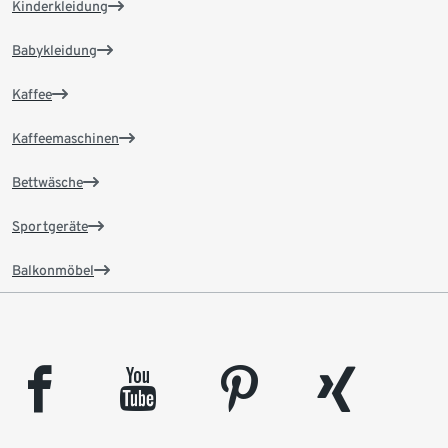
Kinderkleidung
Babykleidung
Kaffee
Kaffeemaschinen
Bettwäsche
Sportgeräte
Balkonmöbel
facebook
youtube
pinterest
xing