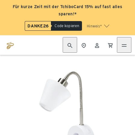
Für kurze Zeit mit der TchiboCard 15% auf fast alles
sparen!*
DANKE26
Code kopieren
Hinweis*