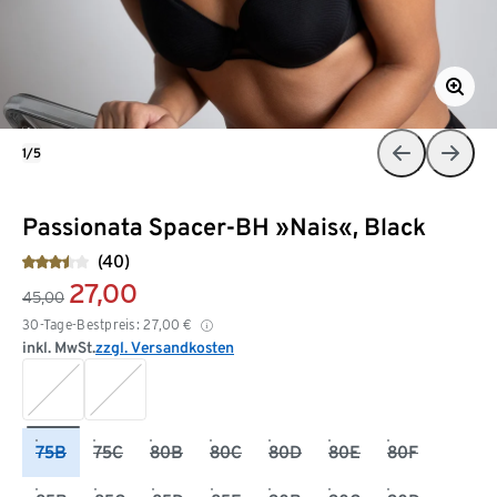
1/5
Passionata Spacer-BH »Nais«, Black
(40)
27,00
45,00
30-Tage-Bestpreis:
27,00
€
inkl. MwSt.
zzgl. Versandkosten
75B
75C
80B
80C
80D
80E
80F