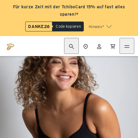
Für kurze Zeit mit der TchiboCard 15% auf fast alles
sparen!*
DANKE26
Code kopieren
Hinweis*