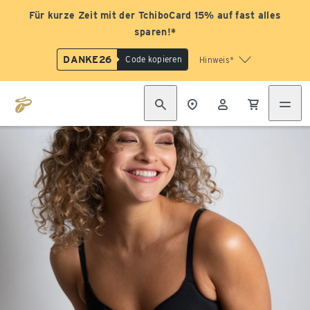
Für kurze Zeit mit der TchiboCard 15% auf fast alles
sparen!*
DANKE26
Code kopieren
Hinweis*