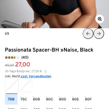
1/5
Passionata Spacer-BH »Nais«, Black
(40)
27,00
45,00
30-Tage-Bestpreis:
27,00
€
inkl. MwSt.
zzgl. Versandkosten
75B
75C
80B
80C
80D
80E
80F