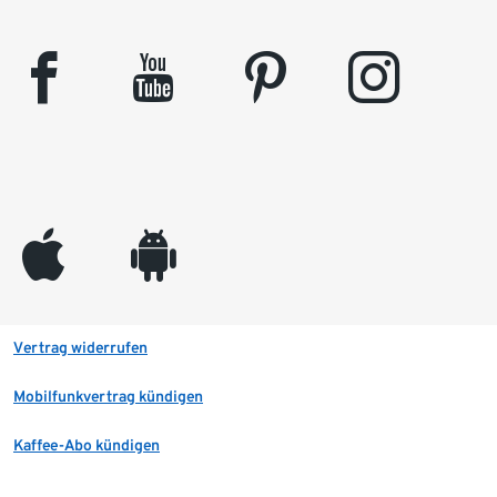
facebook
youtube
pinterest
instagram
appleinc
android
Vertrag widerrufen
Mobilfunkvertrag kündigen
Kaffee-Abo kündigen