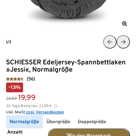
1/3
SCHIESSER Edeljersey-Spannbettlaken
»Jessi«, Normalgröße
(56)
-13%
19,99
24,99
30-Tage-Bestpreis:
22,99
€
inkl. MwSt.
zzgl. Versandkosten
Normalgröße
Übergröße
Doppelgröße
Anzahl
In den Warenkorb