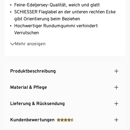
Feine-Edeljersey-Qualität, weich und glatt
SCHIESSER Flaglabel an der unteren rechten Ecke
gibt Orientierung beim Beziehen
Hochwertiger Rundumgummi verhindert
Verrutschen
Hautsympatisch und pflegeleicht, waschbar bei 60
Mehr anzeigen
°C und bügelfrei
Farbechtes, langlebiges Spannbettlaken in
berühmter SCHIESSER Markenqualität
Produktbeschreibung
Material & Pflege
Lieferung & Rücksendung
Kundenbewertungen