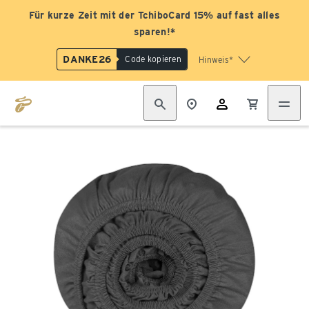
Für kurze Zeit mit der TchiboCard 15% auf fast alles
sparen!*
DANKE26
Code kopieren
Hinweis*