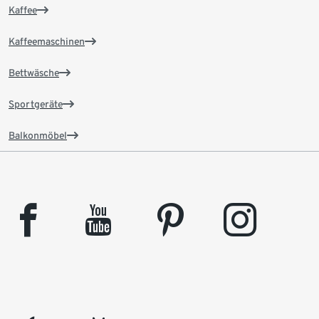
Kaffee
Kaffeemaschinen
Bettwäsche
Sportgeräte
Balkonmöbel
facebook
youtube
pinterest
instagram