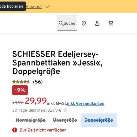
ode kopieren
Hinweis*
Suche
SCHIESSER Edeljersey-
Spannbettlaken »Jessi«,
Doppelgröße
(56)
-9%
29,99
34,99
inkl. MwSt.
inkl. Versandkosten
30-Tage-Bestpreis:
32,99
€
Normalgröße
Übergröße
Doppelgröße
Zur Zeit nicht verfügbar