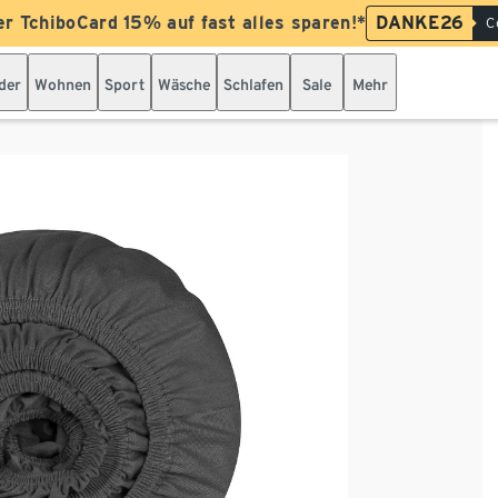
er TchiboCard 15% auf fast alles sparen!*
DANKE26
C
der
Wohnen
Sport
Wäsche
Schlafen
Sale
Mehr