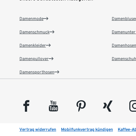
Damenmode
Damenbluse
Damenschmuck
Damenunter
Damenkleider
Damenhose
Damenpullover
Damenschuh
Damensporthosen
facebook
youtube
pinterest
xing
insta
Vertrag widerrufen
Mobilfunkvertrag kündigen
Kaffee-A