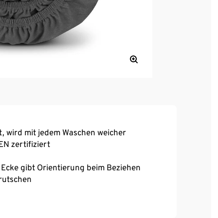
ät, wird mit jedem Waschen weicher
 zertifiziert
 Ecke gibt Orientierung beim Beziehen
rutschen
ei 60 °C und bügelfrei
 berühmter SCHIESSER Markenqualität