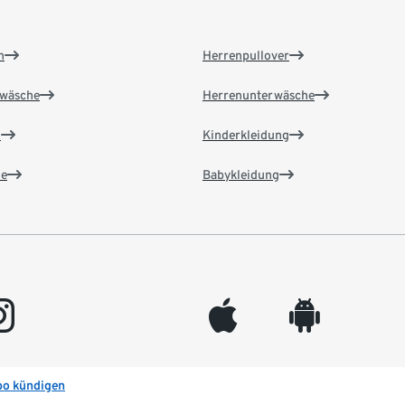
n
Herrenpullover
wäsche
Herrenunterwäsche
n
Kinderkleidung
e
Babykleidung
gram
appleinc
android
bo kündigen