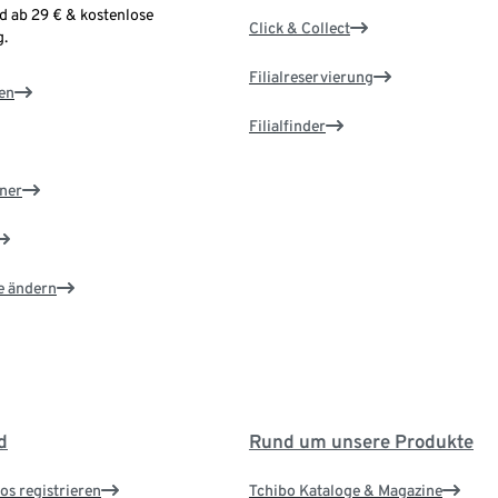
d ab 29 € & kostenlose
Click & Collect
.
Filialreservierung
en
Filialfinder
ner
e ändern
d
Rund um unsere Produkte
os registrieren
Tchibo Kataloge & Magazine