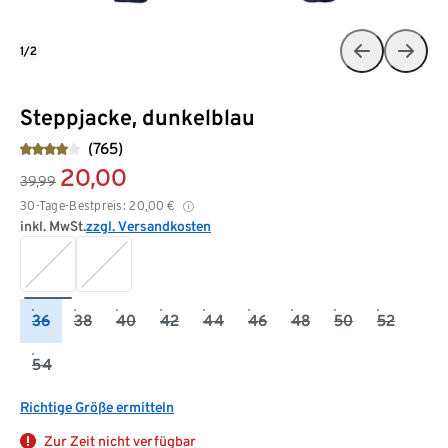
1/2
Steppjacke, dunkelblau
(765)
20,00
39,99
30-Tage-Bestpreis:
20,00
€
inkl. MwSt.
zzgl. Versandkosten
36
38
40
42
44
46
48
50
52
54
Richtige Größe ermitteln
Zur Zeit nicht verfügbar