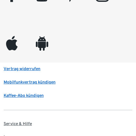
appleinc
android
Vertrag widerrufen
Mobilfunkvertrag kündigen
Kaffee-Abo kündigen
Service & Hilfe