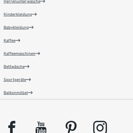
Herrenunterwäsche
Kinderkleidung
Babykleidung
Kaffee
Kaffeemaschinen
Bettwäsche
Sportgeräte
Balkonmöbel
facebook
youtube
pinterest
instagram