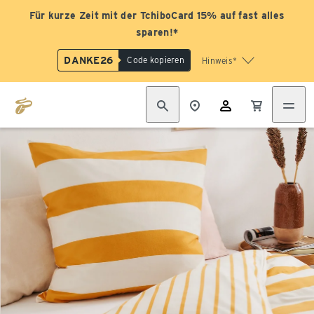
Für kurze Zeit mit der TchiboCard 15% auf fast alles
sparen!*
DANKE26
Code kopieren
Hinweis*