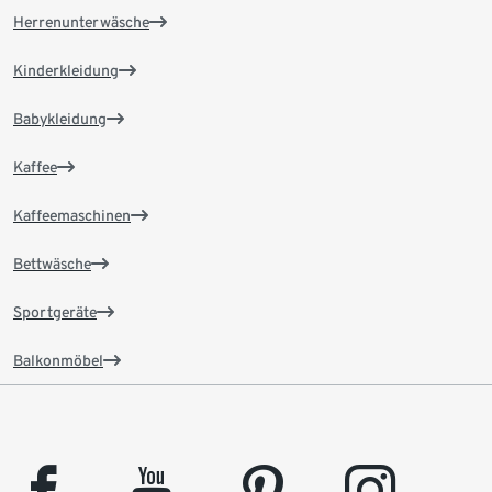
Herrenunterwäsche
Kinderkleidung
Babykleidung
Kaffee
Kaffeemaschinen
Bettwäsche
Sportgeräte
Balkonmöbel
facebook
youtube
pinterest
instagram