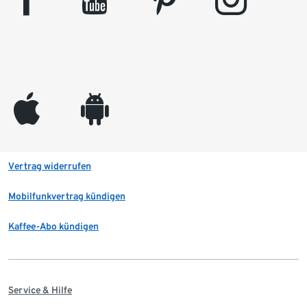
appleinc
android
Vertrag widerrufen
Mobilfunkvertrag kündigen
Kaffee-Abo kündigen
Service & Hilfe