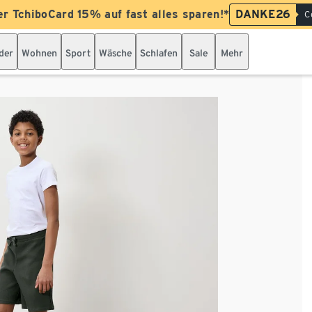
er TchiboCard 15% auf fast alles sparen!*
DANKE26
C
der
Wohnen
Sport
Wäsche
Schlafen
Sale
Mehr