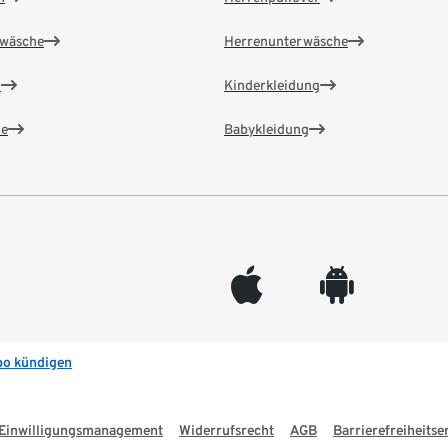
wäsche
Herrenunterwäsche
n
Kinderkleidung
e
Babykleidung
appleinc
android
bo kündigen
Einwilligungsmanagement
Widerrufsrecht
AGB
Barrierefreiheitse