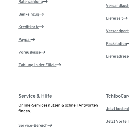
Ratenzahlung
Versandkost
Bankeinzug
Lieferzeit
Kreditkarte
Versandpart
Paypal
Packstation
Vorauskasse
Lieferadress
Zahlung in der Filiale
Service & Hilfe
TchiboCar
Online-Services nutzen & schnell Antworten
Jetzt kostenl
finden.
Jetzt Vortei
Service-Bereich