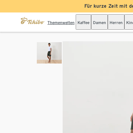
Für kurze Zeit mit d
Themenwelten
Kaffee
Damen
Herren
Kin