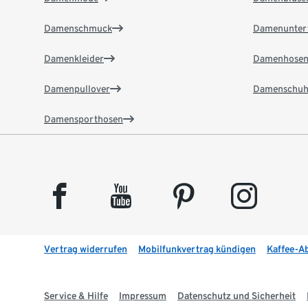
Damenschmuck
Damenunter
Damenkleider
Damenhose
Damenpullover
Damenschuh
Damensporthosen
facebook
youtube
pinterest
instagram
Vertrag widerrufen
Mobilfunkvertrag kündigen
Kaffee-A
Service & Hilfe
Impressum
Datenschutz und Sicherheit