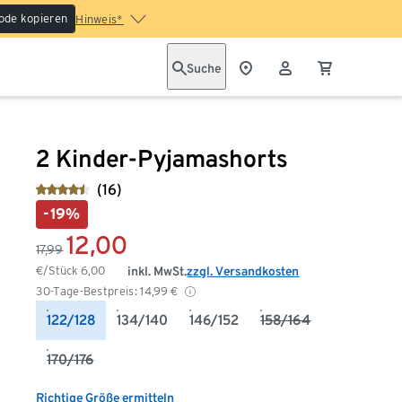
ode kopieren
Hinweis*
Suche
2 Kinder-Pyjamashorts
(16)
-19%
12,00
17,99
€/Stück
6,00
inkl. MwSt.
zzgl. Versandkosten
30-Tage-Bestpreis:
14,99
€
122/128
134/140
146/152
158/164
170/176
Richtige Größe ermitteln