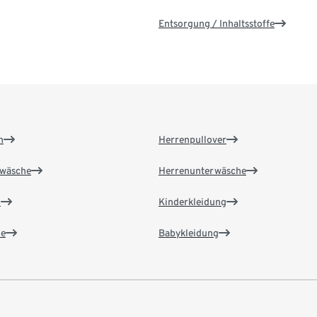
Entsorgung / Inhaltsstoffe
n
Herrenpullover
wäsche
Herrenunterwäsche
n
Kinderkleidung
e
Babykleidung