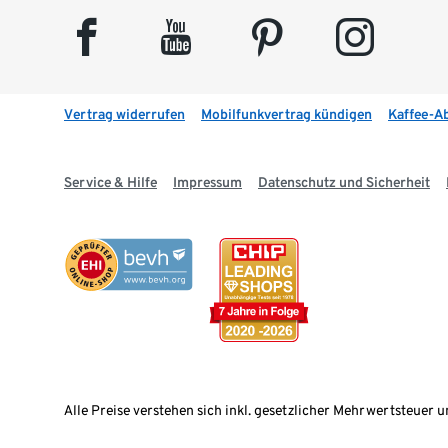
facebook
youtube
pinterest
instagram
Vertrag widerrufen
Mobilfunkvertrag kündigen
Kaffee-A
Service & Hilfe
Impressum
Datenschutz und Sicherheit
Alle Preise verstehen sich inkl. gesetzlicher Mehrwertsteuer u