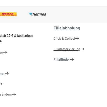
Filialabholung
d ab 29 € & kostenlose
Click & Collect
.
Filialreservierung
en
Filialfinder
ner
e ändern