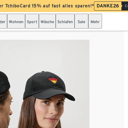
er TchiboCard 15% auf fast alles sparen!*
DANKE26
C
der
Wohnen
Sport
Wäsche
Schlafen
Sale
Mehr