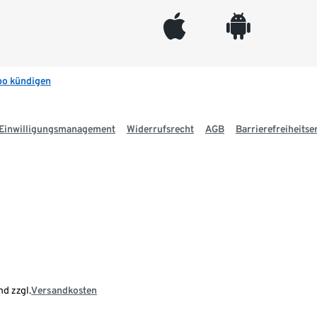
appleinc
android
bo kündigen
Einwilligungsmanagement
Widerrufsrecht
AGB
Barrierefreiheitse
nd zzgl.
Versandkosten