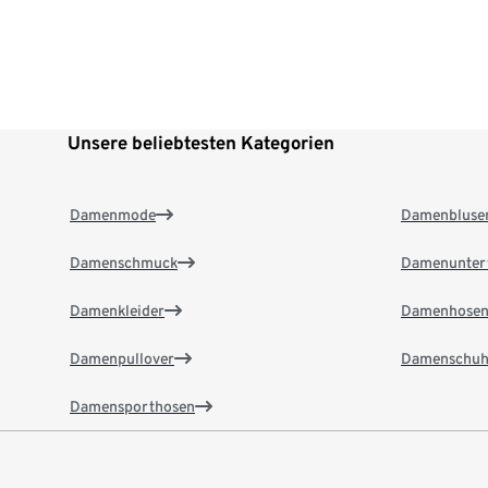
Unsere beliebtesten Kategorien
Damenmode
Damenbluse
Damenschmuck
Damenunter
Damenkleider
Damenhose
Damenpullover
Damenschuh
Damensporthosen