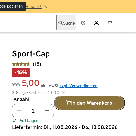
ode kopieren
Hinweis*
Suche
Sport-Cap
(18)
-16%
5,00
9,99
inkl. MwSt.
zzgl. Versandkosten
30-Tage-Bestpreis:
6,00
€
Anzahl
In den Warenkorb
Auf Lager
Liefertermin:
Di., 11.08.2026 - Do., 13.08.2026