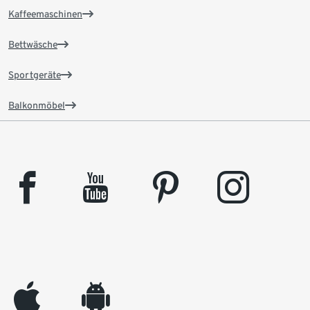
Kaffeemaschinen
Bettwäsche
Sportgeräte
Balkonmöbel
facebook
youtube
pinterest
instagram
appleinc
android