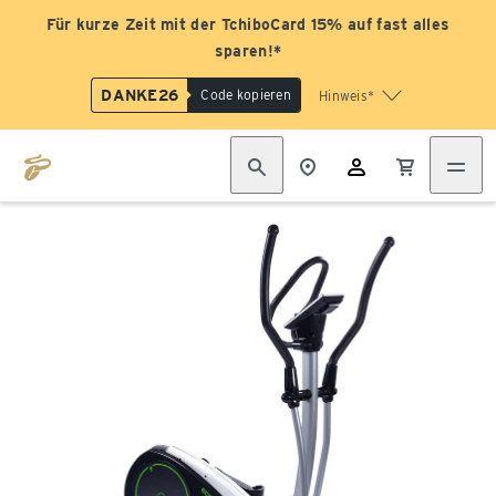
Für kurze Zeit mit der TchiboCard 15% auf fast alles
sparen!*
DANKE26
Code kopieren
Hinweis*