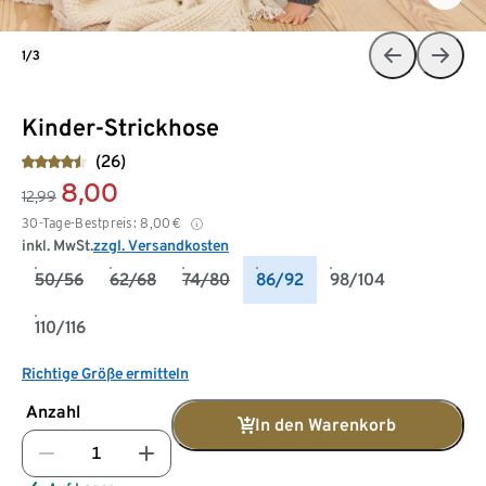
1/3
Kinder-Strickhose
(26)
8,00
12,99
30-Tage-Bestpreis:
8,00
€
inkl. MwSt.
zzgl. Versandkosten
50/56
62/68
74/80
86/92
98/104
110/116
Richtige Größe ermitteln
Anzahl
In den Warenkorb