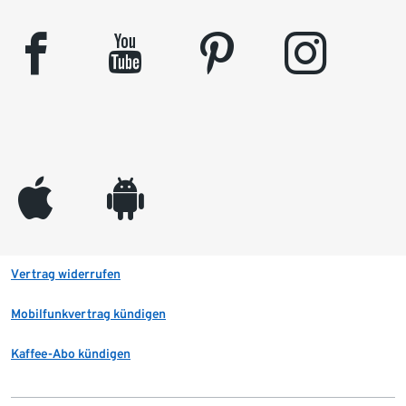
facebook
youtube
pinterest
instagram
appleinc
android
Vertrag widerrufen
Mobilfunkvertrag kündigen
Kaffee-Abo kündigen