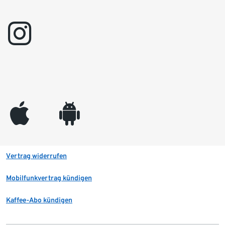
instagram
appleinc
android
Vertrag widerrufen
Mobilfunkvertrag kündigen
Kaffee-Abo kündigen