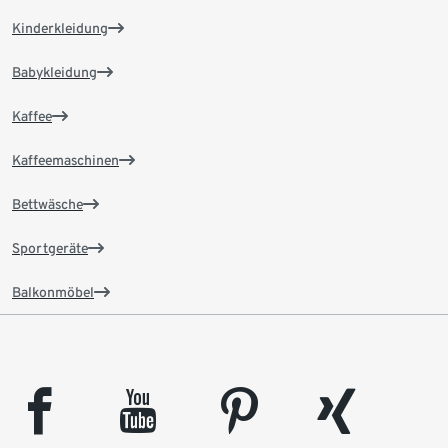
Kinderkleidung
Babykleidung
Kaffee
Kaffeemaschinen
Bettwäsche
Sportgeräte
Balkonmöbel
facebook
youtube
pinterest
xing