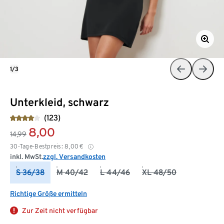
1/3
Unterkleid, schwarz
(123)
8,00
14,99
30-Tage-Bestpreis:
8,00
€
inkl. MwSt.
zzgl. Versandkosten
S 36/38
M 40/42
L 44/46
XL 48/50
Richtige Größe ermitteln
Zur Zeit nicht verfügbar