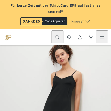
Für kurze Zeit mit der TchiboCard 15% auf fast alles
sparen!*
DANKE26
Code kopieren
Hinweis*