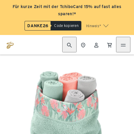
Für kurze Zeit mit der TchiboCard 15% auf fast alles
sparen!*
DANKE26
Code kopieren
Hinweis*