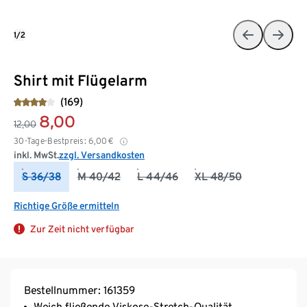
1/2
Shirt mit Flügelarm
(169)
8,00
12,00
30-Tage-Bestpreis:
6,00
€
inkl. MwSt.
zzgl. Versandkosten
S 36/38
M 40/42
L 44/46
XL 48/50
Richtige Größe ermitteln
Zur Zeit nicht verfügbar
Bestellnummer: 161359
Weich fließende Viskose-Stretch-Qualität