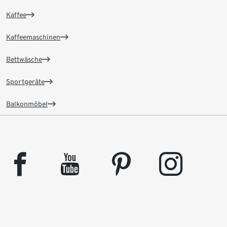
Kaffee
Kaffeemaschinen
Bettwäsche
Sportgeräte
Balkonmöbel
facebook
youtube
pinterest
instagram