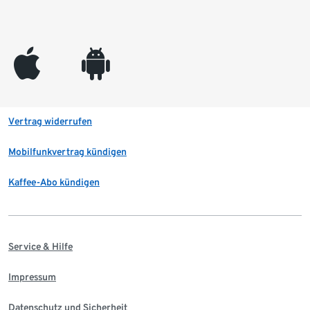
appleinc
android
Vertrag widerrufen
Mobilfunkvertrag kündigen
Kaffee-Abo kündigen
Service & Hilfe
Impressum
Datenschutz und Sicherheit