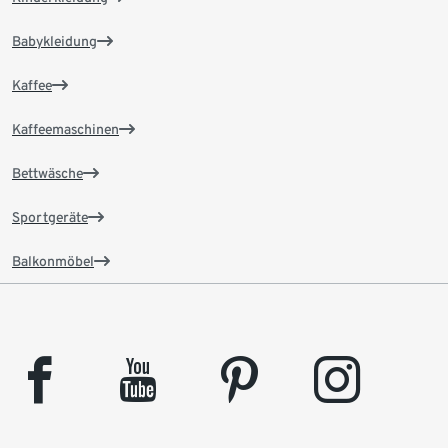
Babykleidung
Kaffee
Kaffeemaschinen
Bettwäsche
Sportgeräte
Balkonmöbel
facebook
youtube
pinterest
instagram