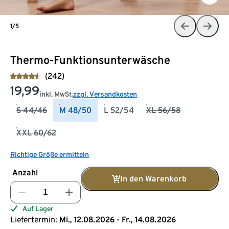
1/5
Thermo-Funktionsunterwäsche
(242)
19,99
inkl. MwSt.
zzgl. Versandkosten
S 44/46
M 48/50
L 52/54
XL 56/58
XXL 60/62
Richtige Größe ermitteln
Anzahl
In den Warenkorb
Auf Lager
Liefertermin:
Mi., 12.08.2026 - Fr., 14.08.2026