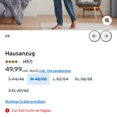
1/5
Hausanzug
(457)
49,99
inkl. MwSt.
inkl. Versandkosten
S 44/46
M 48/50
L 52/54
XL 56/58
XXL 60/62
Richtige Größe ermitteln
Zur Zeit nicht verfügbar