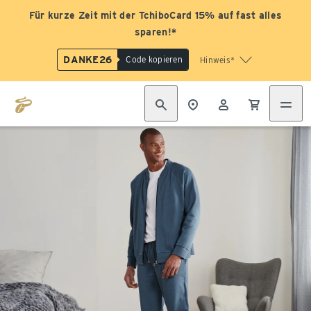
Für kurze Zeit mit der TchiboCard 15% auf fast alles
sparen!*
DANKE26
Code kopieren
Hinweis*