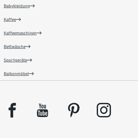
Babykleidung
Kaffee
Kaffeemaschinen
Bettwäsche
Sportgeräte
Balkonmöbel
facebook
youtube
pinterest
instagram