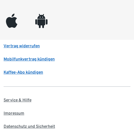
appleinc
android
Vertrag widerrufen
Mobilfunkvertrag kündigen
Kaffee-Abo kündigen
Service & Hilfe
Impressum
Datenschutz und Sicherheit