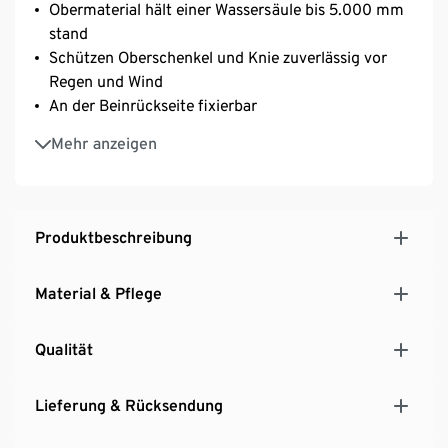
Obermaterial hält einer Wassersäule bis 5.000 mm
stand
Schützen Oberschenkel und Knie zuverlässig vor
Regen und Wind
An der Beinrückseite fixierbar
Als Gürtel verpackbar – praktisch für unterwegs
Mehr anzeigen
Reflektierende Elemente
3/4-Länge – für hohe Bewegungsfreiheit und
schnelles Überziehen
Als Alternative oder Ergänzung zur klassischen
Produktbeschreibung
Regenhose
Material & Pflege
Qualität
Lieferung & Rücksendung