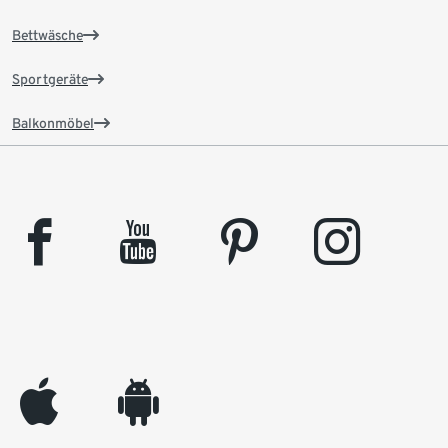
Bettwäsche
Sportgeräte
Balkonmöbel
facebook
youtube
pinterest
instagram
appleinc
android