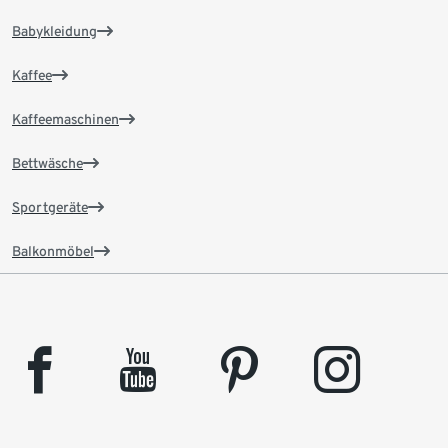
Babykleidung
Kaffee
Kaffeemaschinen
Bettwäsche
Sportgeräte
Balkonmöbel
facebook
youtube
pinterest
instagram