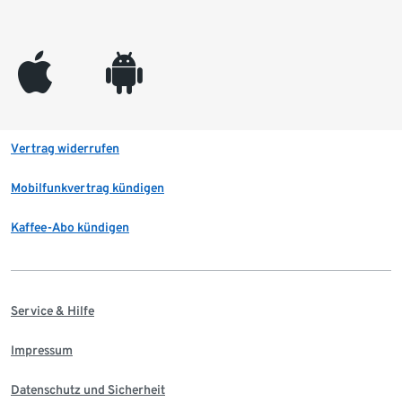
appleinc
android
Vertrag widerrufen
Mobilfunkvertrag kündigen
Kaffee-Abo kündigen
Service & Hilfe
Impressum
Datenschutz und Sicherheit