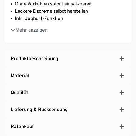
Ohne Vorkühlen sofort einsatzbereit
Leckere Eiscreme selbst herstellen
Inkl. Joghurt-Funktion
Eismaschine mit 3 Programmen für Eiscreme, zum
Mehr anzeigen
Kühlen und zum Mixen
2 l Volumen für bis zu 25 Kugeln Eis
Temperaturbereich bis ca. –35 °C
LC-Display mit 60-Minuten-Timer
Produktbeschreibung
Automatisches Kühlhalten nach Ablauf der Zeit
Entnehmbarer Eisbehälter zur leichten Reinigung
Material
Langlebig durch Motorschutz – auch Dauerbetrieb
möglich
Qualität
Lieferung & Rücksendung
Ratenkauf