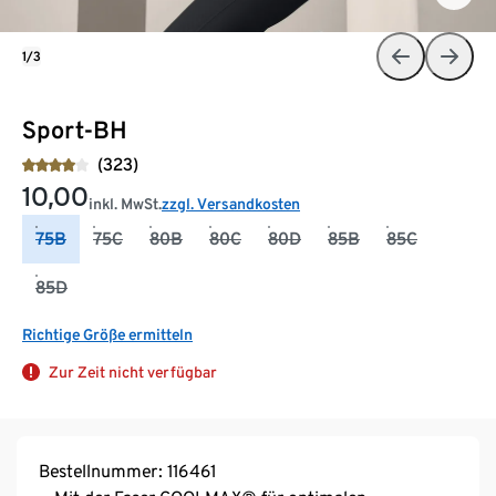
1/3
Sport-BH
(323)
10,00
inkl. MwSt.
zzgl. Versandkosten
75B
75C
80B
80C
80D
85B
85C
85D
Richtige Größe ermitteln
Zur Zeit nicht verfügbar
Bestellnummer: 116461