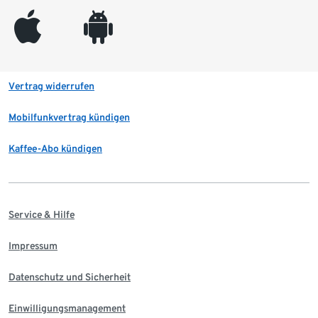
appleinc
android
Vertrag widerrufen
Mobilfunkvertrag kündigen
Kaffee-Abo kündigen
Service & Hilfe
Impressum
Datenschutz und Sicherheit
Einwilligungsmanagement