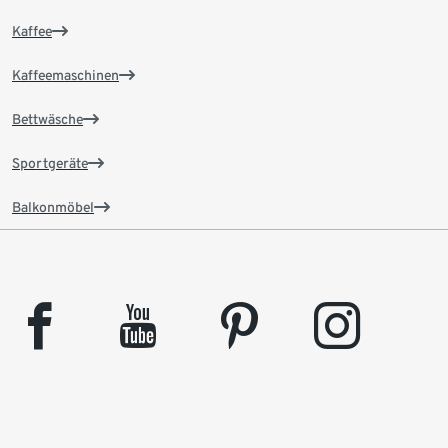
Kaffee
Kaffeemaschinen
Bettwäsche
Sportgeräte
Balkonmöbel
facebook
youtube
pinterest
instagram