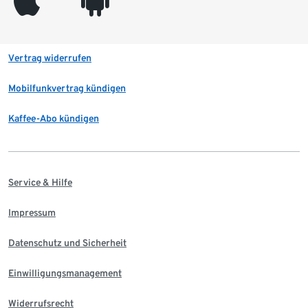
appleinc
android
Vertrag widerrufen
Mobilfunkvertrag kündigen
Kaffee-Abo kündigen
Service & Hilfe
Impressum
Datenschutz und Sicherheit
Einwilligungsmanagement
Widerrufsrecht