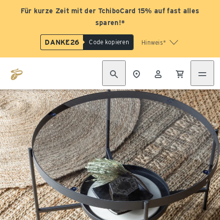
Für kurze Zeit mit der TchiboCard 15% auf fast alles
sparen!*
DANKE26
Code kopieren
Hinweis*