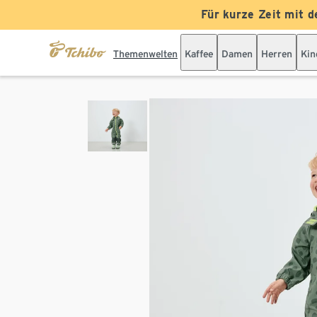
Für kurze Zeit mit d
Themenwelten
Kaffee
Damen
Herren
Kin