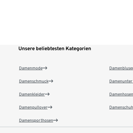
Unsere beliebtesten Kategorien
Damenmode
Damenbluse
Damenschmuck
Damenunter
Damenkleider
Damenhose
Damenpullover
Damenschuh
Damensporthosen