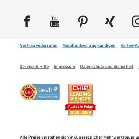
facebook
youtube
pinterest
xing
insta
Vertrag widerrufen
Mobilfunkvertrag kündigen
Kaffee-A
Service & Hilfe
Impressum
Datenschutz und Sicherheit
Alle Preise verstehen sich inkl. gesetzlicher Mehrwertsteuer u