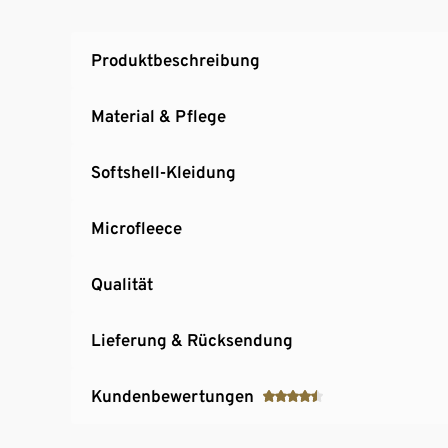
Beschreibbares Namensschild
Elastisches Obermaterial für hohen Trageko
Produktbeschreibung
Mit dekorativen Reflektor-Elementen
Material & Pflege
Softshell-Kleidung
Microfleece
Qualität
Lieferung & Rücksendung
Kundenbewertungen