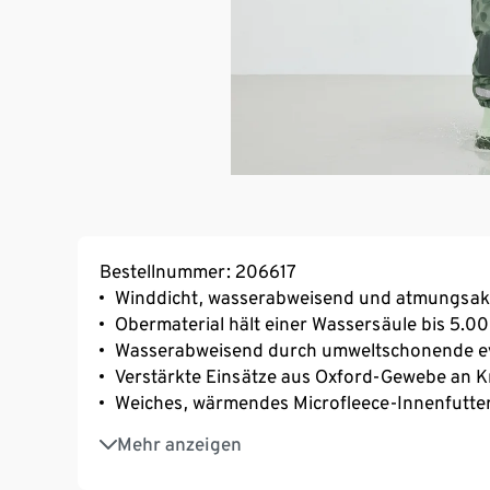
Bestellnummer: 206617
Winddicht, wasserabweisend und atmungsak
Obermaterial hält einer Wassersäule bis 5.
Wasserabweisend durch umweltschonende e
Verstärkte Einsätze aus Oxford-Gewebe an 
Weiches, wärmendes Microfleece-Innenfutte
Unterlegter, wasserdichter Reißverschluss m
Mehr anzeigen
Gr. 74/80 mit elastischen Fußstegen
Abknöpfbare Kapuze