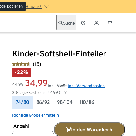
ode kopieren
Hinweis*
Suche
Kinder-Softshell-Einteiler
(15)
-22%
34,99
44,99
inkl. MwSt.
inkl. Versandkosten
30-Tage-Bestpreis:
44,99
€
74/80
86/92
98/104
110/116
Richtige Größe ermitteln
Anzahl
In den Warenkorb