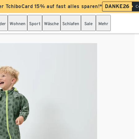
er TchiboCard 15% auf fast alles sparen!*
DANKE26
C
der
Wohnen
Sport
Wäsche
Schlafen
Sale
Mehr