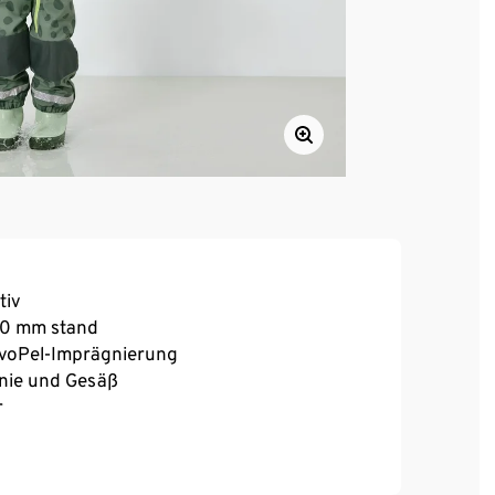
tiv
000 mm stand
voPel-Imprägnierung
Knie und Gesäß
r
it Kinnschutz