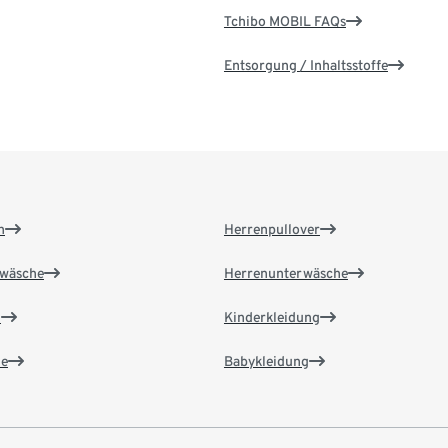
Tchibo MOBIL FAQs
Entsorgung / Inhaltsstoffe
n
Herrenpullover
wäsche
Herrenunterwäsche
n
Kinderkleidung
e
Babykleidung