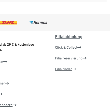
Filialabholung
d ab 29 € & kostenlose
Click & Collect
.
Filialreservierung
en
Filialfinder
ner
e ändern