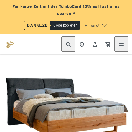
Für kurze Zeit mit der TchiboCard 15% auf fast alles
sparen!*
DANKE26
Code kopieren
Hinweis*