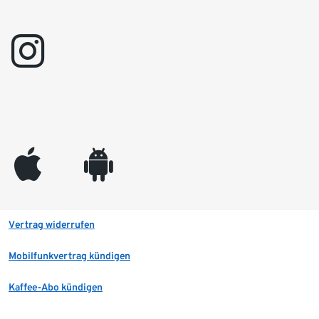
instagram
appleinc
android
Vertrag widerrufen
Mobilfunkvertrag kündigen
Kaffee-Abo kündigen