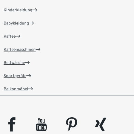
Kinderkleidung
Babykleidung
Kaffee
Kaffeemaschinen
Bettwäsche
Sportgeräte
Balkonmöbel
facebook
youtube
pinterest
xing