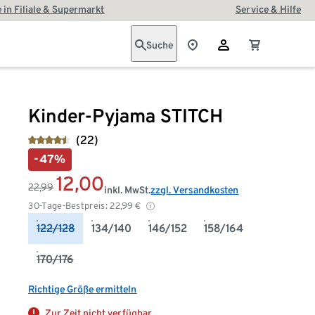
 in Filiale & Supermarkt
Service & Hilfe
Suche
Kinder-Pyjama STITCH
(22)
-47%
12,00
22,99
inkl. MwSt.
zzgl. Versandkosten
30-Tage-Bestpreis:
22,99
€
122/128
134/140
146/152
158/164
170/176
Richtige Größe ermitteln
Zur Zeit nicht verfügbar