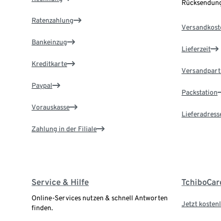
Rücksendung
Ratenzahlung
Versandkost
Bankeinzug
Lieferzeit
Kreditkarte
Versandpart
Paypal
Packstation
Vorauskasse
Lieferadress
Zahlung in der Filiale
Service & Hilfe
TchiboCar
Online-Services nutzen & schnell Antworten
Jetzt kostenl
finden.