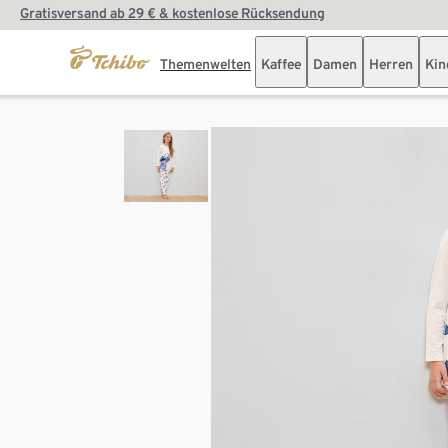
Gratisversand ab 29 € & kostenlose Rücksendung
Themenwelten
Kaffee
Damen
Herren
Kin