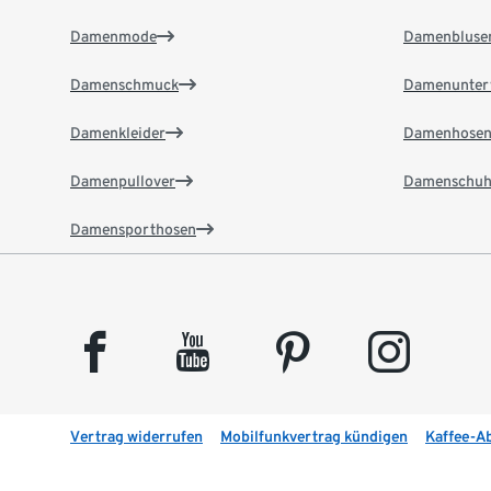
Damenmode
Damenbluse
Damenschmuck
Damenunter
Damenkleider
Damenhose
Damenpullover
Damenschuh
Damensporthosen
facebook
youtube
pinterest
instagram
Vertrag widerrufen
Mobilfunkvertrag kündigen
Kaffee-A