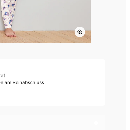
tät
en am Beinabschluss