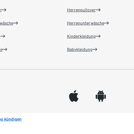
n
Herrenpullover
wäsche
Herrenunterwäsche
n
Kinderkleidung
e
Babykleidung
appleinc
android
bo kündigen