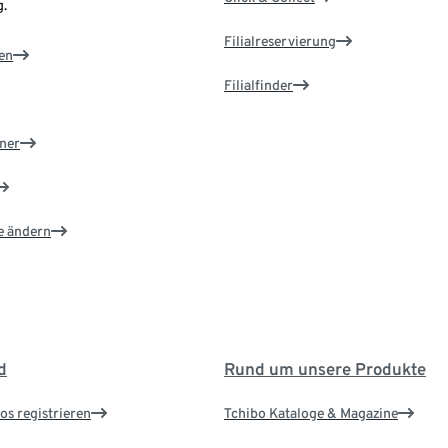
.
Filialreservierung
en
Filialfinder
ner
e ändern
d
Rund um unsere Produkte
os registrieren
Tchibo Kataloge & Magazine