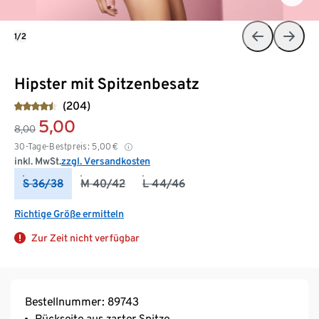
1/2
Hipster mit Spitzenbesatz
(204)
5,00
8,00
30-Tage-Bestpreis:
5,00
€
inkl. MwSt.
zzgl. Versandkosten
S 36/38
M 40/42
L 44/46
Richtige Größe ermitteln
Zur Zeit nicht verfügbar
Bestellnummer: 89743
Rückseite aus zarter Spitze