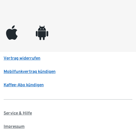
appleinc
android
Vertrag widerrufen
Mobilfunkvertrag kündigen
Kaffee-Abo kündigen
Service & Hilfe
Impressum