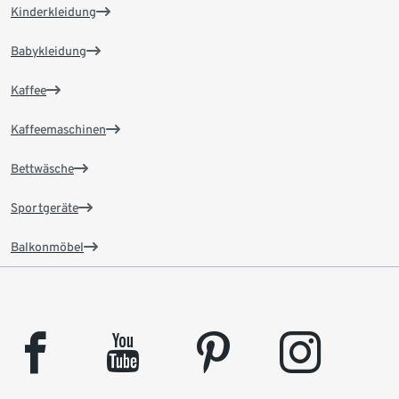
Kinderkleidung
Babykleidung
Kaffee
Kaffeemaschinen
Bettwäsche
Sportgeräte
Balkonmöbel
facebook
youtube
pinterest
instagram