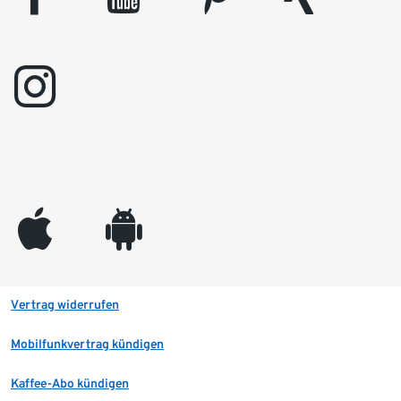
instagram
appleinc
android
Vertrag widerrufen
Mobilfunkvertrag kündigen
Kaffee-Abo kündigen