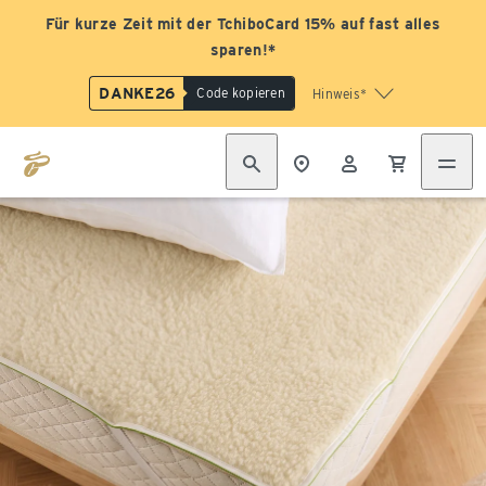
Für kurze Zeit mit der TchiboCard 15% auf fast alles
sparen!*
DANKE26
Code kopieren
Hinweis*