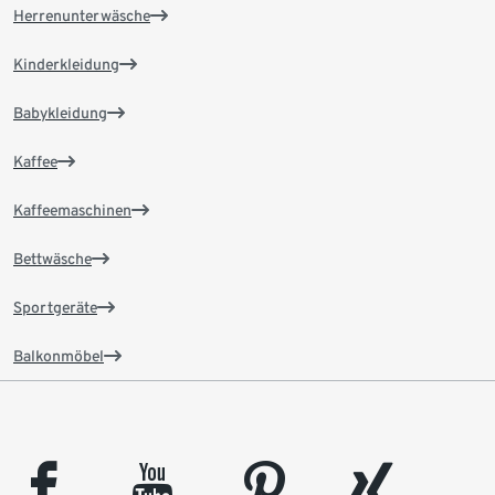
Herrenunterwäsche
Kinderkleidung
Babykleidung
Kaffee
Kaffeemaschinen
Bettwäsche
Sportgeräte
Balkonmöbel
facebook
youtube
pinterest
xing