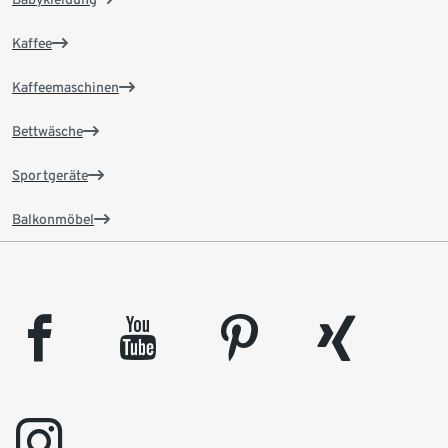
Kaffee
Kaffeemaschinen
Bettwäsche
Sportgeräte
Balkonmöbel
facebook
youtube
pinterest
xing
instagram