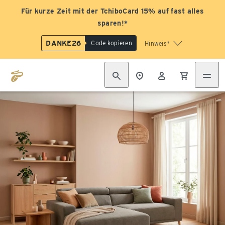
Für kurze Zeit mit der TchiboCard 15% auf fast alles
sparen!*
DANKE26
Code kopieren
Hinweis*