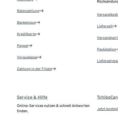
Rücksendung
Ratenzahlung
Versandkost
Bankeinzug
Lieferzeit
Kreditkarte
Versandpart
Paypal
Packstation
Vorauskasse
Lieferadress
Zahlung in der Filiale
Service & Hilfe
TchiboCar
Online-Services nutzen & schnell Antworten
Jetzt kostenl
finden.