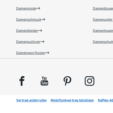
Damenmode
Damenbluse
Damenschmuck
Damenunter
Damenkleider
Damenhose
Damenpullover
Damenschuh
Damensporthosen
facebook
youtube
pinterest
instagram
Vertrag widerrufen
Mobilfunkvertrag kündigen
Kaffee-A