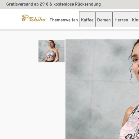
Gratisversand ab 29 € & kostenlose Rücksendung
Themenwelten
Kaffee
Damen
Herren
Kin