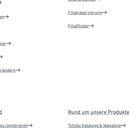
.
Filialreservierung
en
Filialfinder
ner
e ändern
d
Rund um unsere Produkte
os registrieren
Tchibo Kataloge & Magazine