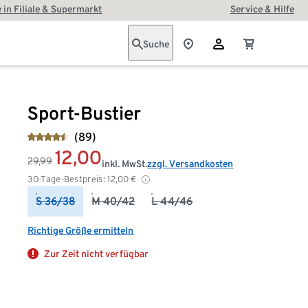
 in Filiale & Supermarkt
Service & Hilfe
Suche
Sport-Bustier
(89)
12,00
29,99
inkl. MwSt.
zzgl. Versandkosten
30-Tage-Bestpreis:
12,00
€
S 36/38
M 40/42
L 44/46
Richtige Größe ermitteln
Zur Zeit nicht verfügbar