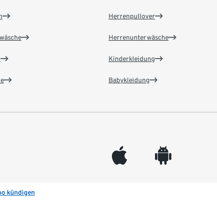
n
Herrenpullover
wäsche
Herrenunterwäsche
n
Kinderkleidung
e
Babykleidung
appleinc
android
bo kündigen