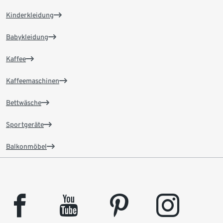
Kinderkleidung
Babykleidung
Kaffee
Kaffeemaschinen
Bettwäsche
Sportgeräte
Balkonmöbel
facebook
youtube
pinterest
instagram