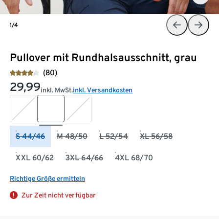
1/4
Pullover mit Rundhalsausschnitt, grau
(80)
29,99
inkl. MwSt.
inkl. Versandkosten
S 44/46
M 48/50
L 52/54
XL 56/58
XXL 60/62
3XL 64/66
4XL 68/70
Richtige Größe ermitteln
Zur Zeit nicht verfügbar