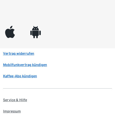
appleinc
android
Vertrag widerrufen
Mobilfunkvertrag kündigen
Kaffee-Abo kündigen
Service & Hilfe
Impressum